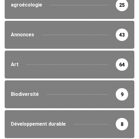
agroécologie
25
Annonces
43
Art
64
Biodiversité
9
Développement durable
8