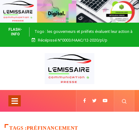
FLASH-
Togo : les gouverneurs et préfets évaluent leur action à
INFO
Récépissé N°0003/HAAC/12-2020/pl/p
Blitta
TAGS :PRÉFINANCEMENT