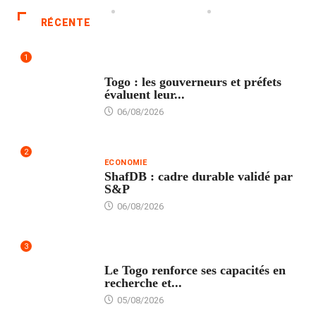
RÉCENTE
1
POLITIQUE
Togo : les gouverneurs et préfets
évaluent leur...
06/08/2026
2
ECONOMIE
ShafDB : cadre durable validé par
S&P
06/08/2026
3
TECH
Le Togo renforce ses capacités en
recherche et...
05/08/2026