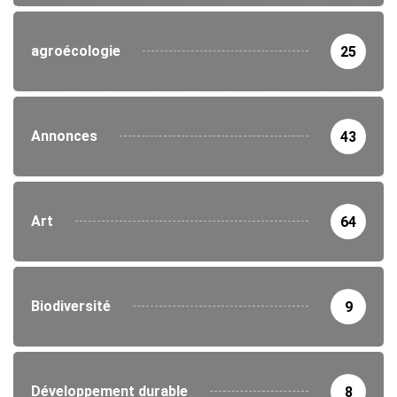
agroécologie
25
Annonces
43
Art
64
Biodiversité
9
Développement durable
8