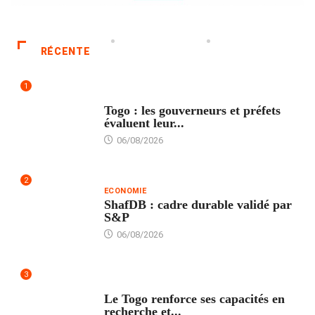
RÉCENTE
1
POLITIQUE
Togo : les gouverneurs et préfets
évaluent leur...
06/08/2026
2
ECONOMIE
ShafDB : cadre durable validé par
S&P
06/08/2026
3
TECH
Le Togo renforce ses capacités en
recherche et...