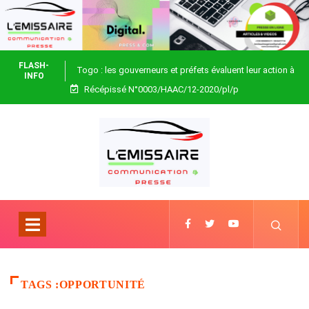
FLASH-
Togo : les gouverneurs et préfets évaluent leur action à
INFO
Récépissé N°0003/HAAC/12-2020/pl/p
Blitta
TAGS :OPPORTUNITÉ