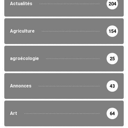
Actualités
204
Agriculture
154
agroécologie
25
Annonces
43
Art
64