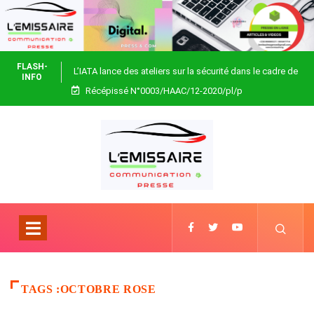
FLASH-
L’IATA lance des ateliers sur la sécurité dans le cadre de
INFO
Récépissé N°0003/HAAC/12-2020/pl/p
Focus Africa
TAGS :OCTOBRE ROSE