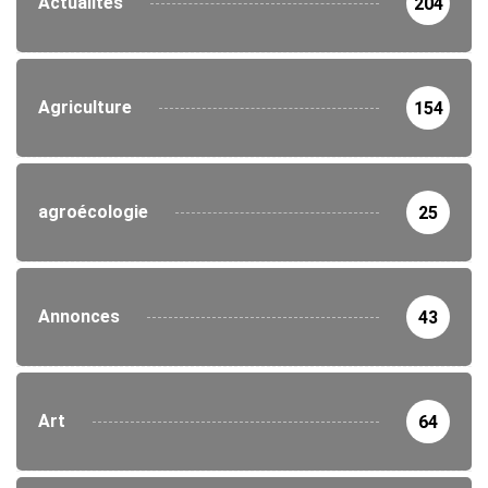
Actualités
204
Agriculture
154
agroécologie
25
Annonces
43
Art
64