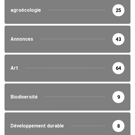
agroécologie
25
Annonces
43
Art
64
Biodiversité
9
Développement durable
8