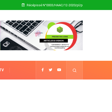
Récépissé N°0003/HAAC/12-2020/pl/p
 TV