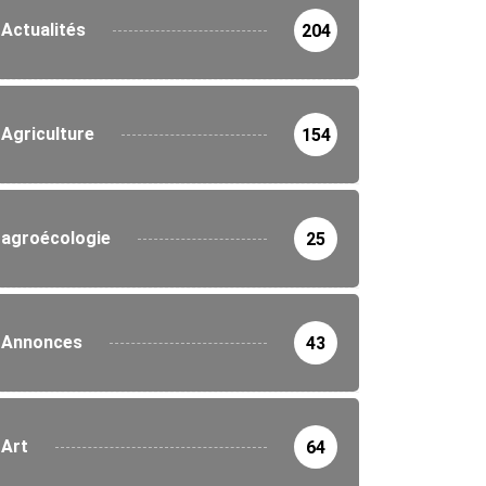
Actualités
204
Agriculture
154
agroécologie
25
Annonces
43
Art
64