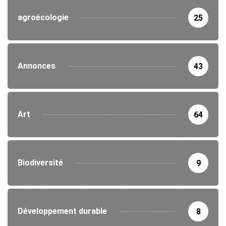
agroécologie
25
Annonces
43
Art
64
Biodiversité
9
Développement durable
8