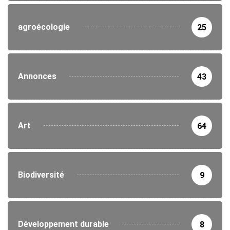
agroécologie
25
Annonces
43
Art
64
Biodiversité
9
Développement durable
8