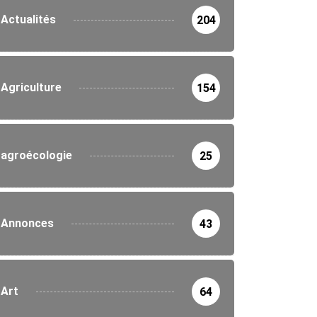
Actualités
204
Agriculture
154
agroécologie
25
Annonces
43
Art
64