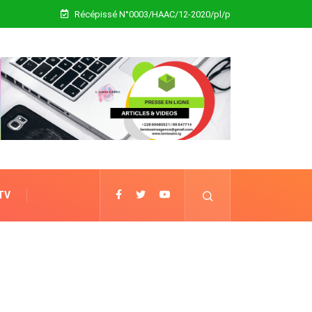
Récépissé N°0003/HAAC/12-2020/pl/p
 TV