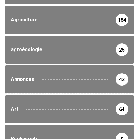
Agriculture
154
agroécologie
25
Annonces
43
Art
64
Biodiversité