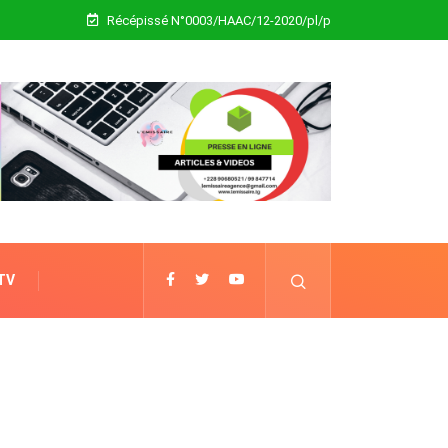
Récépissé N°0003/HAAC/12-2020/pl/p
 TV