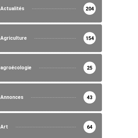
Actualités
204
Agriculture
154
agroécologie
25
Annonces
43
Art
64