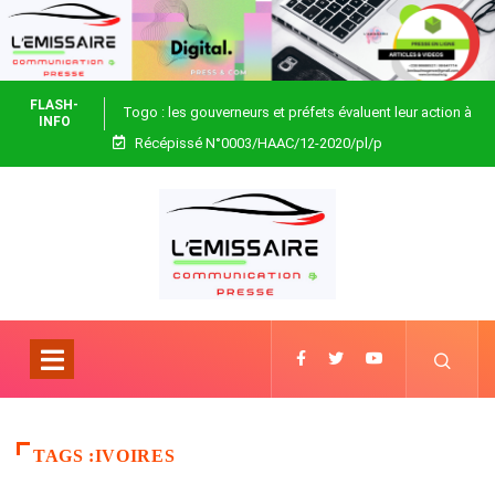
FLASH-
Togo : les gouverneurs et préfets évaluent leur action à
INFO
Récépissé N°0003/HAAC/12-2020/pl/p
Blitta
TAGS :IVOIRES