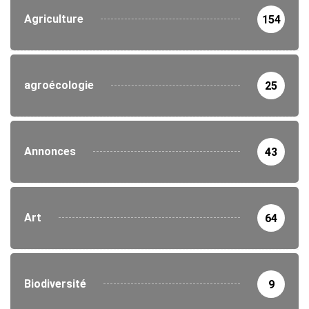
Agriculture
154
agroécologie
25
Annonces
43
Art
64
Biodiversité
9