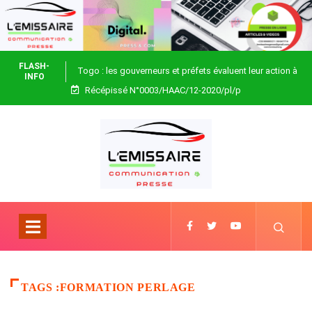
FLASH-
Togo : les gouverneurs et préfets évaluent leur action à
INFO
Récépissé N°0003/HAAC/12-2020/pl/p
Blitta
TAGS :FORMATION PERLAGE