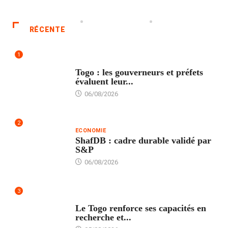
RÉCENTE
1
POLITIQUE
Togo : les gouverneurs et préfets
évaluent leur...
06/08/2026
2
ECONOMIE
ShafDB : cadre durable validé par
S&P
06/08/2026
3
TECH
Le Togo renforce ses capacités en
recherche et...