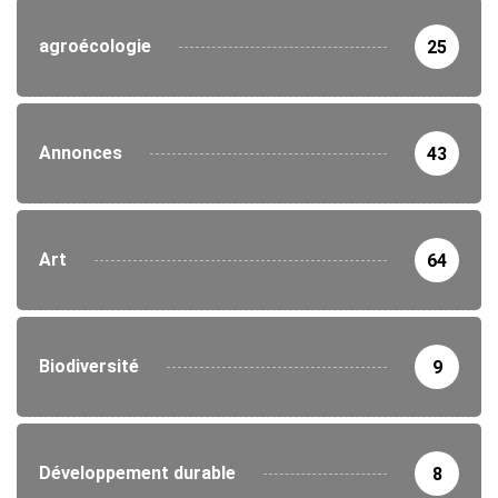
agroécologie
25
Annonces
43
Art
64
Biodiversité
9
Développement durable
8