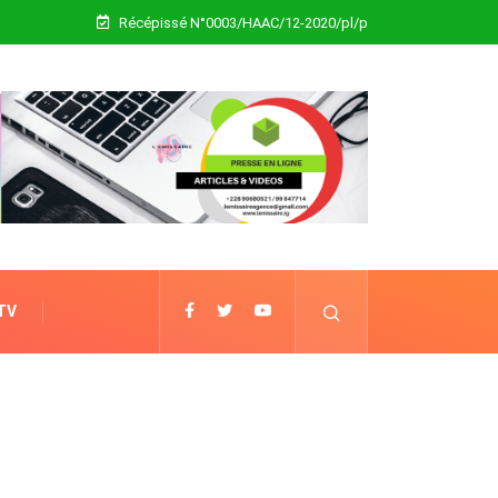
Récépissé N°0003/HAAC/12-2020/pl/p
 TV