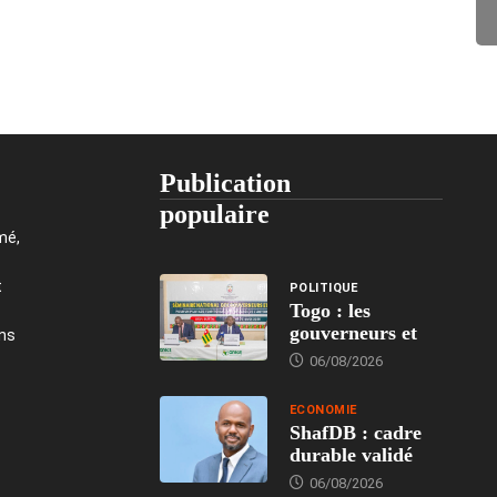
Publication
populaire
mé,
t
POLITIQUE
Togo : les
gouverneurs et
ons
06/08/2026
ECONOMIE
ShafDB : cadre
durable validé
06/08/2026