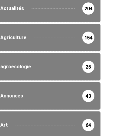
Actualités
204
Agriculture
154
agroécologie
25
Annonces
43
Art
64