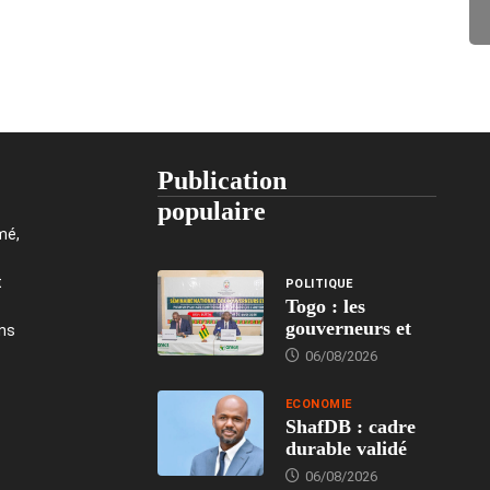
Publication
populaire
mé,
t
POLITIQUE
Togo : les
gouverneurs et
ons
06/08/2026
ECONOMIE
ShafDB : cadre
durable validé
06/08/2026