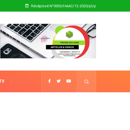
Récépissé N°0003/HAAC/12-2020/pl/p
 TV