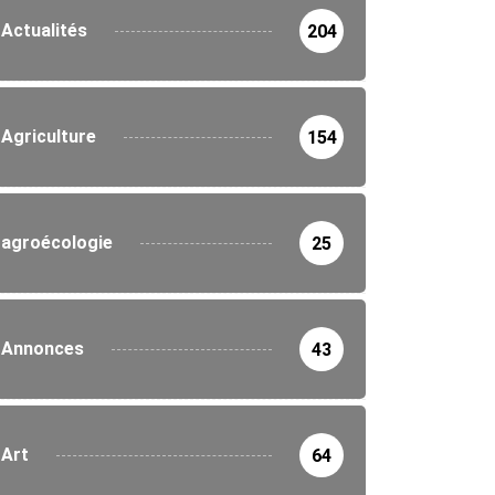
Actualités
204
Agriculture
154
agroécologie
25
Annonces
43
Art
64