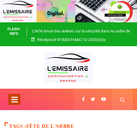
FLASH-
L’IATA lance des ateliers sur la sécurité dans le cadre de
INFO
Récépissé N°0003/HAAC/12-2020/pl/p
Focus Africa
TAGS :FÊTE DE L'ARBRE