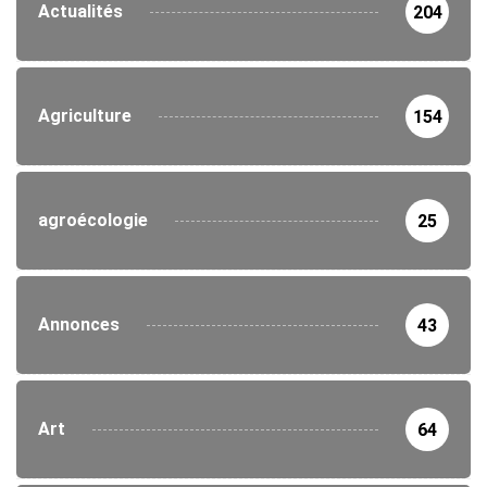
Actualités
204
Agriculture
154
agroécologie
25
Annonces
43
Art
64