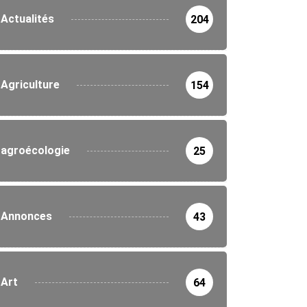
Actualités
204
Agriculture
154
agroécologie
25
Annonces
43
Art
64