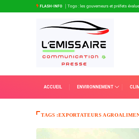
Togo : les gouverneurs et préfets évaluen
FLASH-INFO
ACCUEIL
ENVIRONNEMENT
CLI
TAGS :EXPORTATEURS AGROALIME