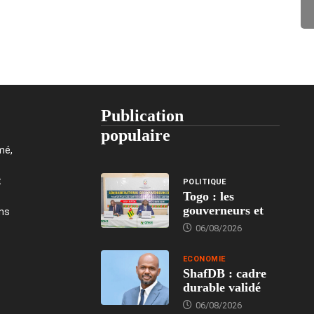
Publication
populaire
mé,
t
POLITIQUE
Togo : les
gouverneurs et
ons
06/08/2026
ECONOMIE
ShafDB : cadre
durable validé
06/08/2026