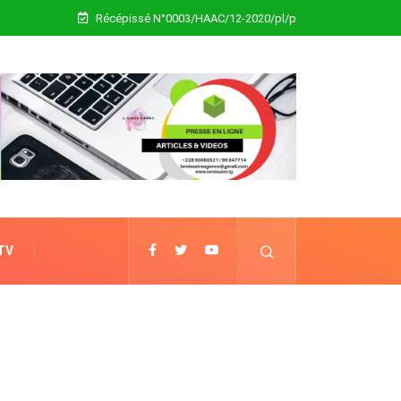
Récépissé N°0003/HAAC/12-2020/pl/p
 TV