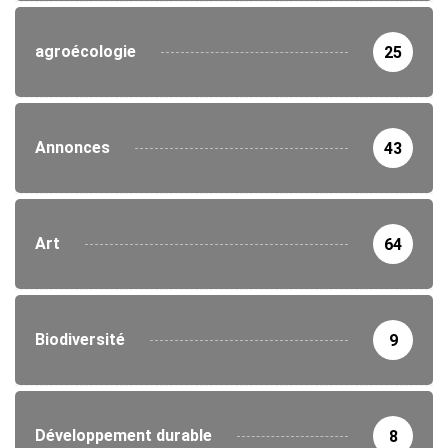
agroécologie
25
Annonces
43
Art
64
Biodiversité
9
Développement durable
8