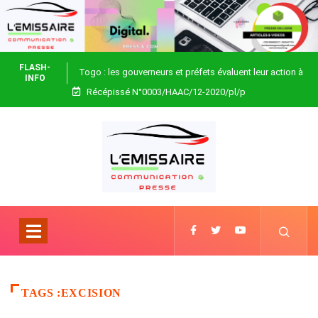
FLASH-
Togo : les gouverneurs et préfets évaluent leur action à
INFO
Récépissé N°0003/HAAC/12-2020/pl/p
Blitta
TAGS :EXCISION