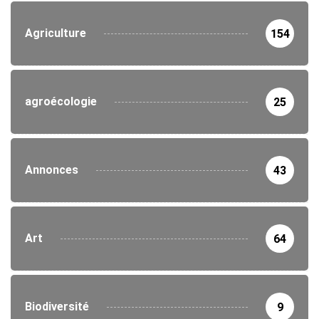
Agriculture
154
agroécologie
25
Annonces
43
Art
64
Biodiversité
9