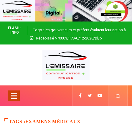
FLASH-
Togo : les gouverneurs et préfets évaluent leur action à
INFO
Récépissé N°0003/HAAC/12-2020/pl/p
Blitta
TAGS :EXAMENS MÉDICAUX