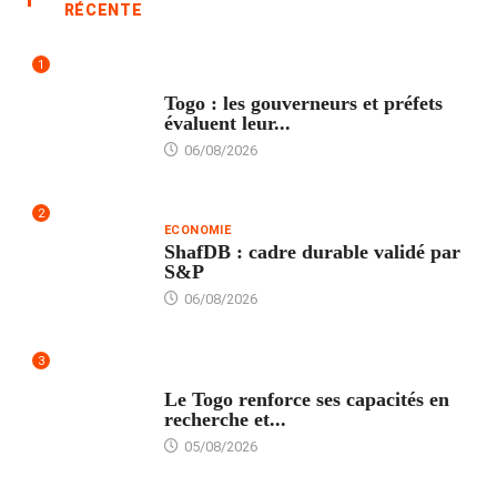
RÉCENTE
1
POLITIQUE
Togo : les gouverneurs et préfets
évaluent leur...
06/08/2026
2
ECONOMIE
ShafDB : cadre durable validé par
S&P
06/08/2026
3
TECH
Le Togo renforce ses capacités en
recherche et...
05/08/2026