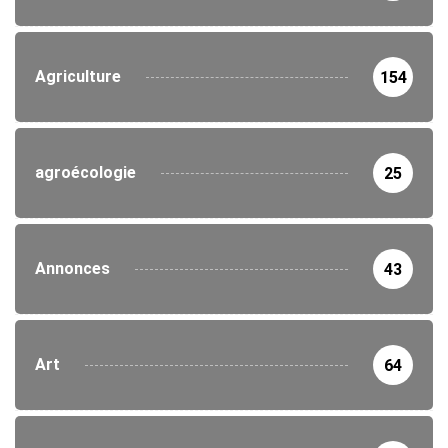
Agriculture
154
agroécologie
25
Annonces
43
Art
64