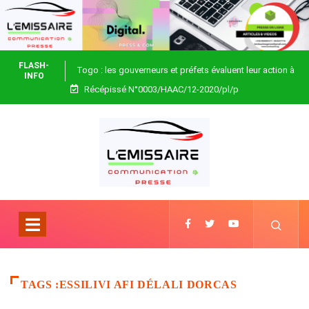
FLASH-
Togo : les gouverneurs et préfets évaluent leur action à
INFO
Récépissé N°0003/HAAC/12-2020/pl/p
Blitta
TAGS :ESSILIVI AFI DÉLALI DORCAS