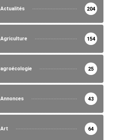
Actualités
204
Agriculture
154
agroécologie
25
Annonces
43
Art
64