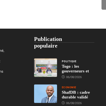
Publication
populaire
mé,
t
POLITIQUE
Togo : les
gouverneurs et
ons
06/08/2026
ECONOMIE
ShafDB : cadre
durable validé
06/08/2026