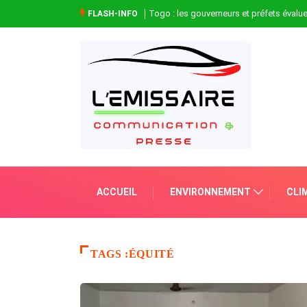
Togo : les gouverneurs et préfets évaluen
FLASH-INFO
ACCUEIL
ENVIRONNEMENT
CLI
TAGS :ÉQUITÉ