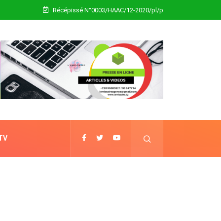
Récépissé N°0003/HAAC/12-2020/pl/p
 TV