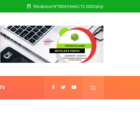
Récépissé N°0003/HAAC/12-2020/pl/p
 TV