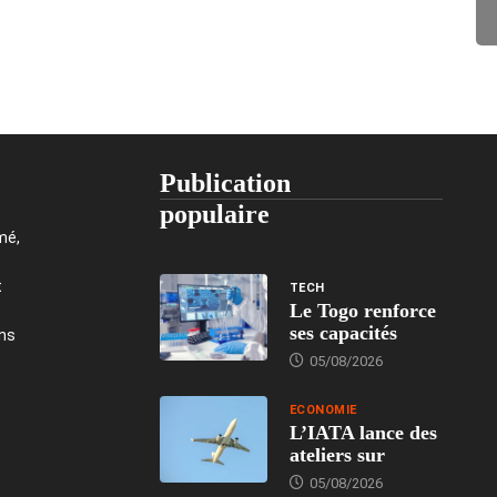
Publication
populaire
mé,
t
TECH
Le Togo renforce
ses capacités
ons
05/08/2026
ECONOMIE
L’IATA lance des
ateliers sur
05/08/2026