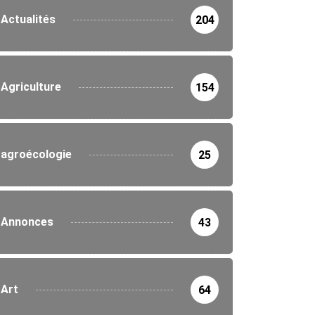
Actualités
204
Agriculture
154
agroécologie
25
Annonces
43
Art
64