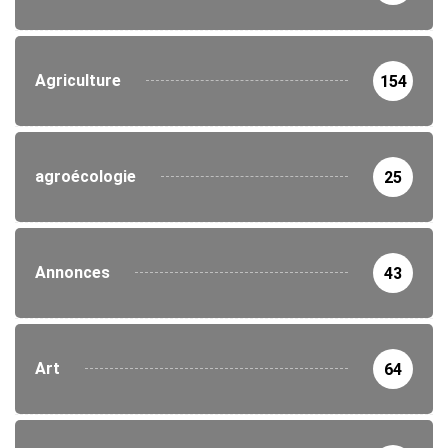
Agriculture
154
agroécologie
25
Annonces
43
Art
64