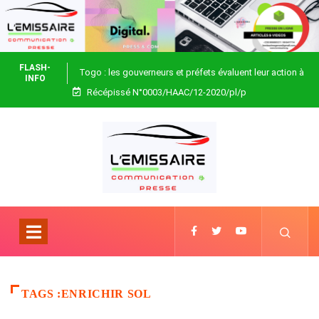
FLASH-
Togo : les gouverneurs et préfets évaluent leur action à
INFO
Récépissé N°0003/HAAC/12-2020/pl/p
Blitta
TAGS :ENRICHIR SOL