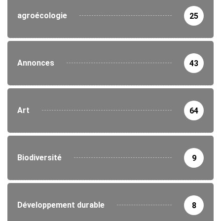
agroécologie
25
Annonces
43
Art
64
Biodiversité
9
Développement durable
8