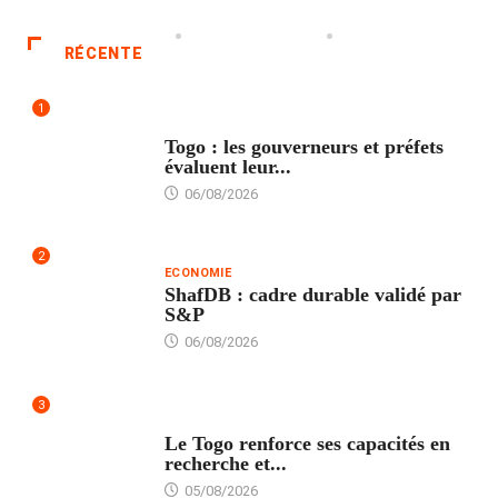
RÉCENTE
1
POLITIQUE
Togo : les gouverneurs et préfets
évaluent leur...
06/08/2026
2
ECONOMIE
ShafDB : cadre durable validé par
S&P
06/08/2026
3
TECH
Le Togo renforce ses capacités en
recherche et...
05/08/2026