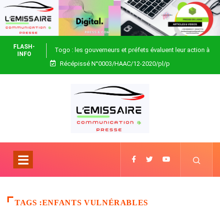
FLASH-
Togo : les gouverneurs et préfets évaluent leur action à
INFO
Récépissé N°0003/HAAC/12-2020/pl/p
Blitta
TAGS :ENFANTS VULNÉRABLES