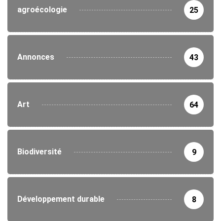
agroécologie
25
Annonces
43
Art
64
Biodiversité
9
Développement durable
8