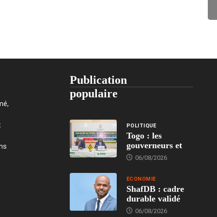
Publication
populaire
mé,
t
POLITIQUE
Togo : les
gouverneurs et
ons
06/08/2026
ECONOMIE
ShafDB : cadre
durable validé
06/08/2026