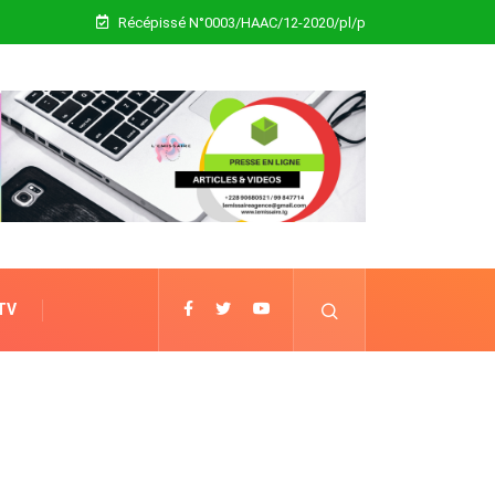
Récépissé N°0003/HAAC/12-2020/pl/p
 TV