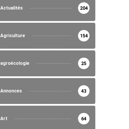
Actualités
204
Agriculture
154
agroécologie
25
Annonces
43
Art
64