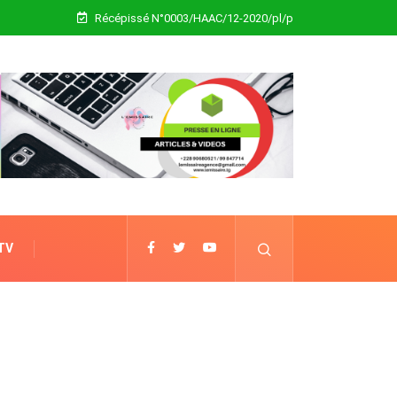
Récépissé N°0003/HAAC/12-2020/pl/p
 TV