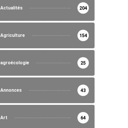
Actualités
204
Agriculture
154
agroécologie
25
Annonces
43
Art
64