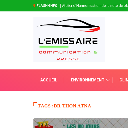
Atelier d’Harmonisation de la note de 
FLASH-INFO
ACCUEIL
ENVIRONNEMENT
CLI
TAGS :DR THON ATNA