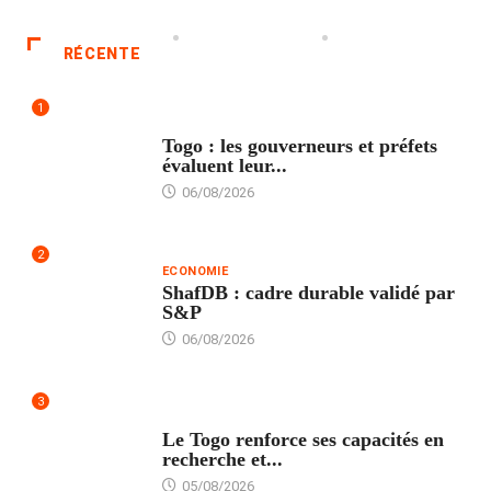
RÉCENTE
1
POLITIQUE
Togo : les gouverneurs et préfets
évaluent leur...
06/08/2026
2
ECONOMIE
ShafDB : cadre durable validé par
S&P
06/08/2026
3
TECH
Le Togo renforce ses capacités en
recherche et...
05/08/2026