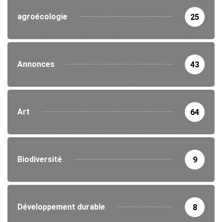
agroécologie
25
Annonces
43
Art
64
Biodiversité
9
Développement durable
8