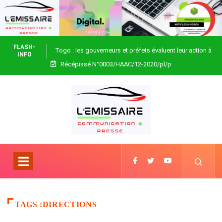
FLASH-
Togo : les gouverneurs et préfets évaluent leur action à
INFO
Récépissé N°0003/HAAC/12-2020/pl/p
Blitta
TAGS :DIRECTIONS