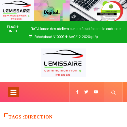
FLASH-
L’IATA lance des ateliers sur la sécurité dans le cadre de
INFO
Récépissé N°0003/HAAC/12-2020/pl/p
Focus Africa
TAGS :DIRECTION