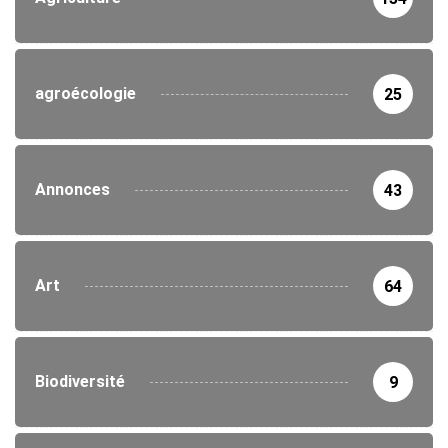
agroécologie
25
Annonces
43
Art
64
Biodiversité
9