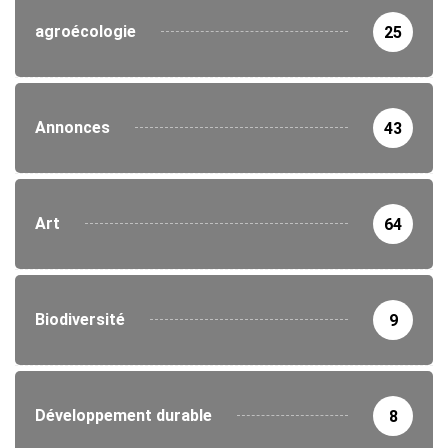
agroécologie
25
Annonces
43
Art
64
Biodiversité
9
Développement durable
8