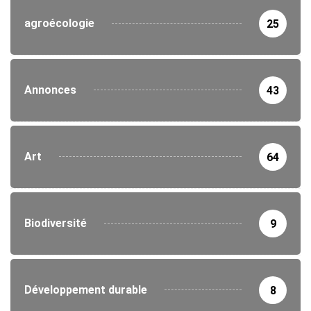
agroécologie
25
Annonces
43
Art
64
Biodiversité
9
Développement durable
8