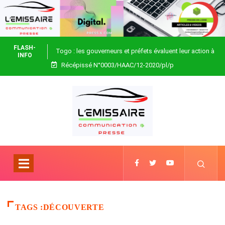
FLASH-
Togo : les gouverneurs et préfets évaluent leur action à
INFO
Récépissé N°0003/HAAC/12-2020/pl/p
Blitta
TAGS :DÉCOUVERTE