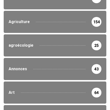
Agriculture
154
agroécologie
25
Annonces
43
Art
64