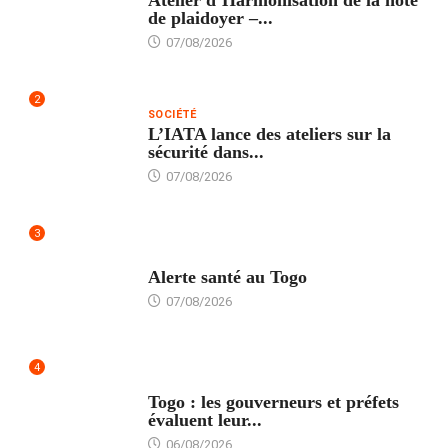
Atelier d’Harmonisation de la note
de plaidoyer –...
07/08/2026
2
SOCIÉTÉ
L’IATA lance des ateliers sur la
sécurité dans...
07/08/2026
3
SANTÉ
Alerte santé au Togo
07/08/2026
4
POLITIQUE
Togo : les gouverneurs et préfets
évaluent leur...
06/08/2026