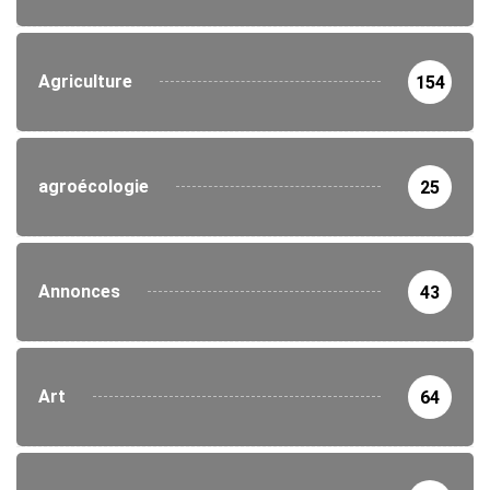
Agriculture
154
agroécologie
25
Annonces
43
Art
64