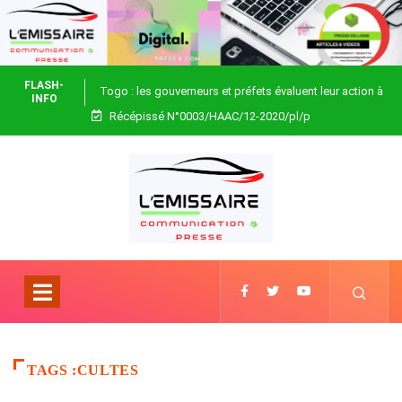
FLASH-
Togo : les gouverneurs et préfets évaluent leur action à
INFO
Récépissé N°0003/HAAC/12-2020/pl/p
Blitta
TAGS :CULTES