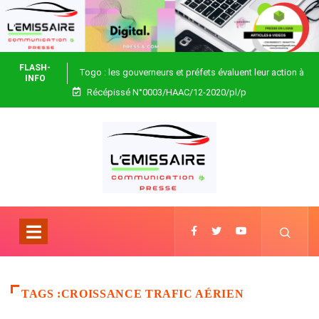
FLASH-
Togo : les gouverneurs et préfets évaluent leur action à
INFO
Récépissé N°0003/HAAC/12-2020/pl/p
Blitta
TAGS :CROISSANCE TRAFIC AÉRIEN