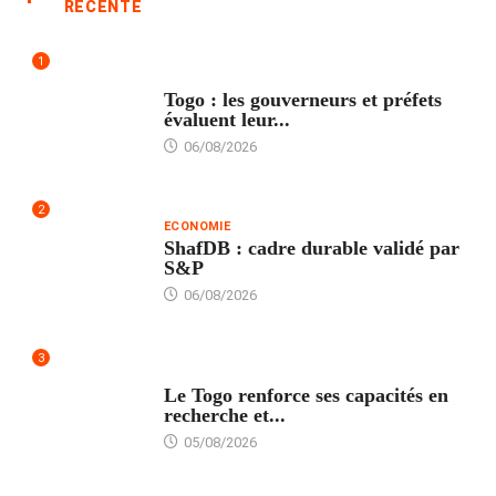
RÉCENTE
1
POLITIQUE
Togo : les gouverneurs et préfets
évaluent leur...
06/08/2026
2
ECONOMIE
ShafDB : cadre durable validé par
S&P
06/08/2026
3
TECH
Le Togo renforce ses capacités en
recherche et...
05/08/2026