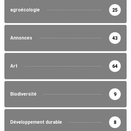
agroécologie
25
Annonces
43
Art
64
Biodiversité
9
Développement durable
8