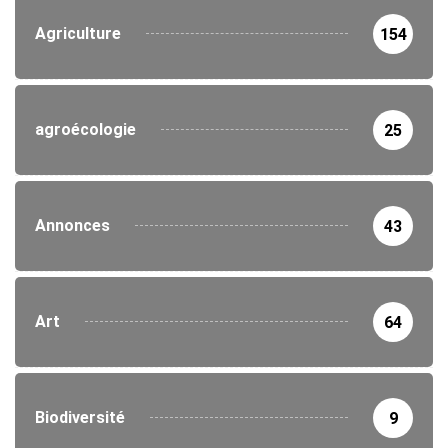
Agriculture
154
agroécologie
25
Annonces
43
Art
64
Biodiversité
9