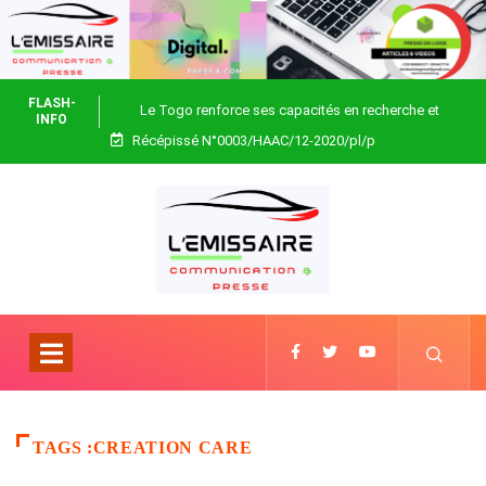
FLASH-
Le Togo renforce ses capacités en recherche et
INFO
Récépissé N°0003/HAAC/12-2020/pl/p
biotechnologie
TAGS :CREATION CARE