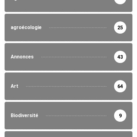
agroécologie
25
Annonces
43
Art
64
Biodiversité
9