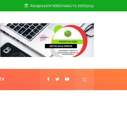
Récépissé N°0003/HAAC/12-2020/pl/p
 TV