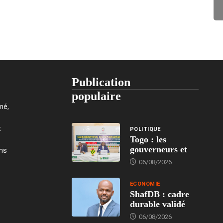
Publication
populaire
mé,
t
POLITIQUE
Togo : les
gouverneurs et
ons
06/08/2026
ECONOMIE
ShafDB : cadre
durable validé
06/08/2026