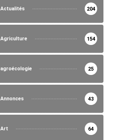
Actualités
204
Agriculture
154
agroécologie
25
Annonces
43
Art
64