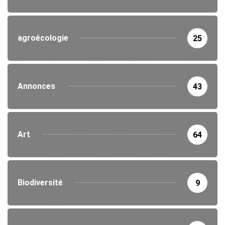
agroécologie
25
Annonces
43
Art
64
Biodiversité
9