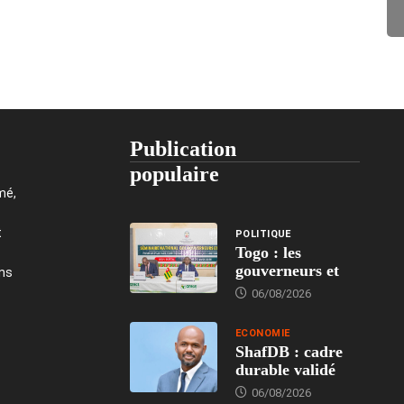
Publication
populaire
mé,
t
POLITIQUE
Togo : les
gouverneurs et
ons
06/08/2026
ECONOMIE
ShafDB : cadre
durable validé
06/08/2026