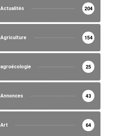
Actualités
204
Agriculture
154
agroécologie
25
Annonces
43
Art
64