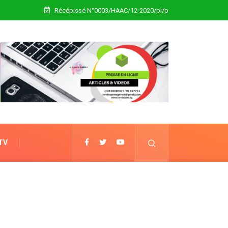
Récépissé N°0003/HAAC/12-2020/pl/p
 TV