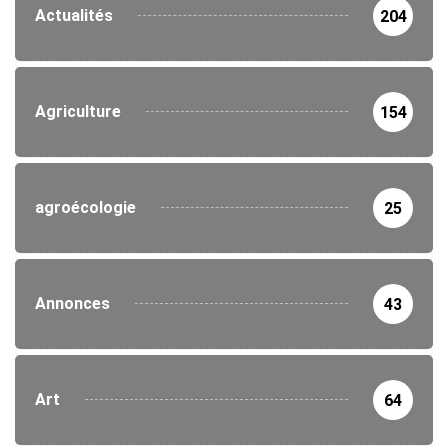
Actualités
204
Agriculture
154
agroécologie
25
Annonces
43
Art
64