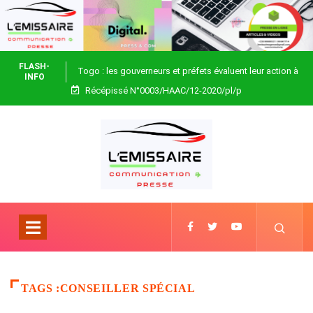
FLASH-
Togo : les gouverneurs et préfets évaluent leur action à
INFO
Récépissé N°0003/HAAC/12-2020/pl/p
Blitta
TAGS :CONSEILLER SPÉCIAL