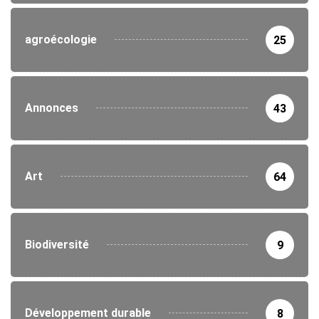
agroécologie
25
Annonces
43
Art
64
Biodiversité
9
Développement durable
8