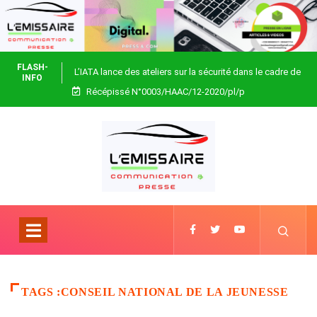
FLASH-
L’IATA lance des ateliers sur la sécurité dans le cadre de
INFO
Récépissé N°0003/HAAC/12-2020/pl/p
Focus Africa
TAGS :CONSEIL NATIONAL DE LA JEUNESSE