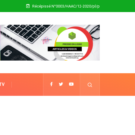
Récépissé N°0003/HAAC/12-2020/pl/p
 TV