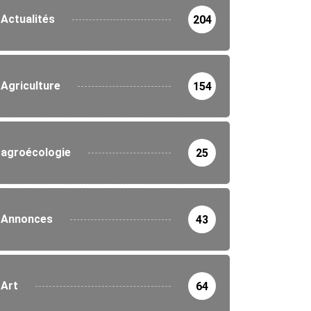
Actualités
204
Agriculture
154
agroécologie
25
Annonces
43
Art
64