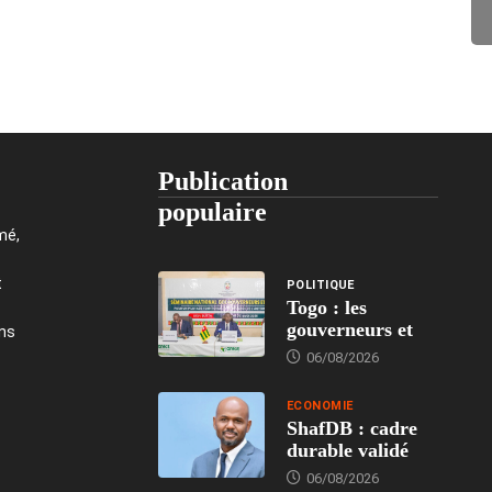
Publication
populaire
mé,
t
POLITIQUE
Togo : les
gouverneurs et
ons
06/08/2026
ECONOMIE
ShafDB : cadre
durable validé
06/08/2026