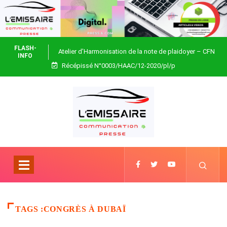
FLASH-
Atelier d’Harmonisation de la note de plaidoyer – CFN
INFO
Récépissé N°0003/HAAC/12-2020/pl/p
Togo
TAGS :CONGRÈS À DUBAÏ